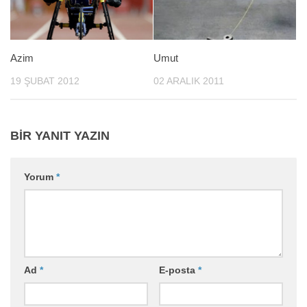
Azim
Umut
19 ŞUBAT 2012
02 ARALIK 2011
BIR YANIT YAZIN
Yorum
*
Ad
*
E-posta
*