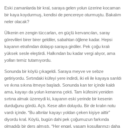
Eski zamanlarda bir kral, saraya gelen yolun üzerine kocaman
bir kaya koydurmuş, kendisi de pencereye oturmuştu. Bakalım
neler olacak?
Ülkenin en zengin tüccarları, en güçlü kervancıları, saray
görevlileri birer birer geldiler, sabahtan öğlene kadar. Hepsi
kayanın etrafından dolaşıp saraya girdiler. Pek çoğu kralı
yüksek sesle eleştirdi. Halkından bu kadar vergi alıyor, ama
yolları temiz tutamıyordu.
Sonunda bir köylü çıkageldi. Saraya meyve ve sebze
getiriyordu. Sırtındaki küfeyi yere indirdi, iki eli ile kayaya sarıldı
ve ıkına sıkına itmeye başladı. Sonunda kan ter içinde kaldı
ama, kayayı da yolun kenarına çekti. Tam küfesini yeniden
sırtına almak üzereydi ki, kayanın eski yerinde bir kesenin
durduğunu gördü. Açtı. Kese altın doluydu. Bir de kralın notu
vardı içinde. “Bu altınlar kayayı yoldan çeken kişiye aittir”
diyordu kral. Köylü, bugün dahi pek çoğumuzun farkında
olmadığı bir ders almıştı. “Her engel, yaşam koşullarınızı daha