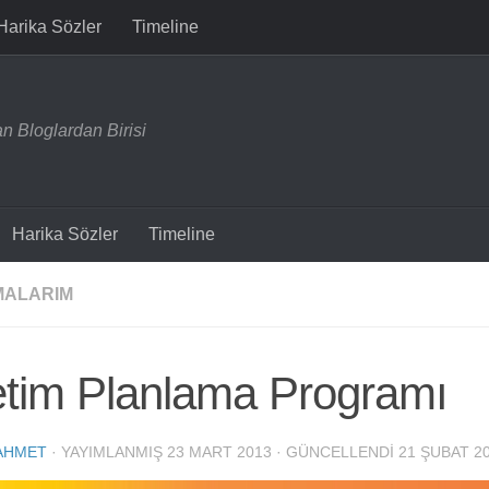
Harika Sözler
Timeline
n Bloglardan Birisi
Harika Sözler
Timeline
MALARIM
etim Planlama Programı
AHMET
· YAYIMLANMIŞ
23 MART 2013
· GÜNCELLENDI
21 ŞUBAT 2