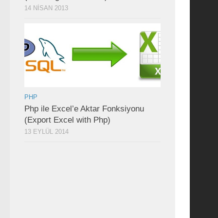
14 NISAN 2013
PHP
Php ile Excel’e Aktar Fonksiyonu
(Export Excel with Php)
13 EYLÜL 2014