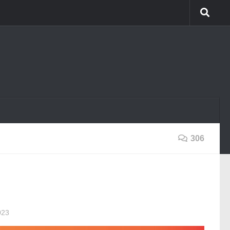
306
023