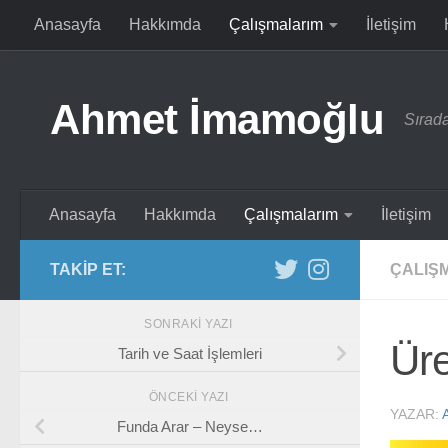
Anasayfa
Hakkımda
Çalışmalarım
İletişim
Skip to content
Ahmet İmamoğlu
Sırada
Anasayfa
Hakkımda
Çalışmalarım
İletişim
TAKIP ET:
ÇALIŞ
SONRAKI YAZI
Ür
Tarih ve Saat İşlemleri
ÖNCEKI YAZI
YAZAR:
Funda Arar – Neyse…