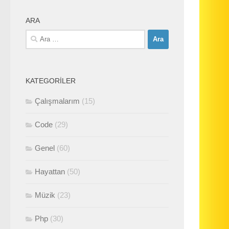
ARA
Arama:
KATEGORILER
Çalışmalarım
(15)
Code
(29)
Genel
(60)
Hayattan
(50)
Müzik
(23)
Php
(30)