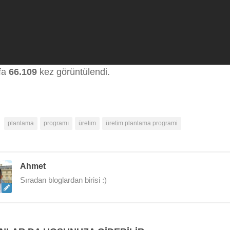
fa
66.109
kez görüntülendi.
planlama
programı
üretim
üretim planlama programi
Ahmet
Sıradan bloglardan birisi :)