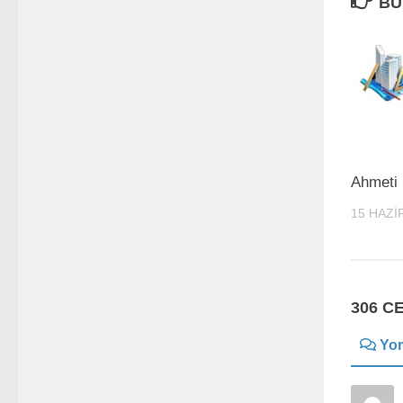
BU
Ahmeti 
15 HAZI
306 C
Yor