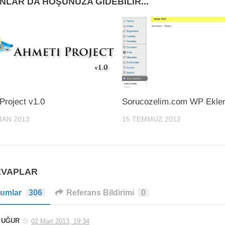
NLAR DA HOŞUNUZA GIDEBILIR...
Project v1.0
Sorucozelim.com WP Eklen
RAN 2013
15 TEMMUZ 2012
EVAPLAR
umlar
306
Referans Bildirimi
0
UĞUR
02 Mart 2013, 19:34