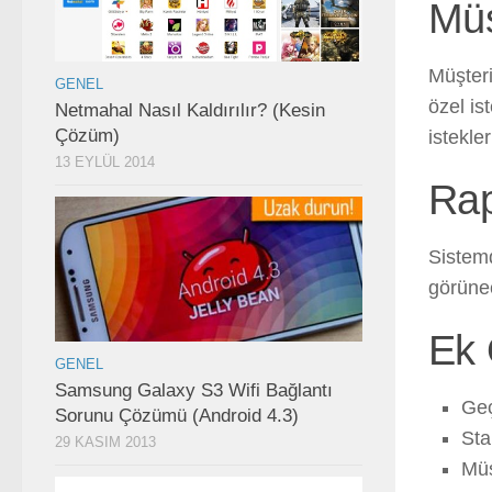
Müş
Müşteri
GENEL
özel is
Netmahal Nasıl Kaldırılır? (Kesin
Çözüm)
istekle
13 EYLÜL 2014
Ra
Sistemd
görünec
Ek 
GENEL
Samsung Galaxy S3 Wifi Bağlantı
Geç
Sorunu Çözümü (Android 4.3)
Sta
29 KASIM 2013
Müş