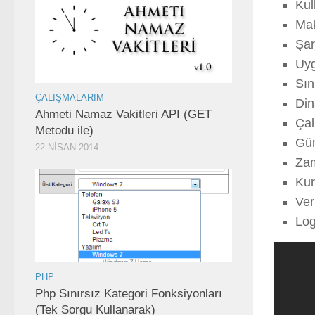
Kul
Mak
Şar
Uyg
Sın
ÇALIŞMALARIM
Din
Ahmeti Namaz Vakitleri API (GET
Çal
Metodu ile)
Gün
22 NISAN 2014
Zam
Kur
Ver
Log
PHP
Php Sınırsız Kategori Fonksiyonları
(Tek Sorgu Kullanarak)