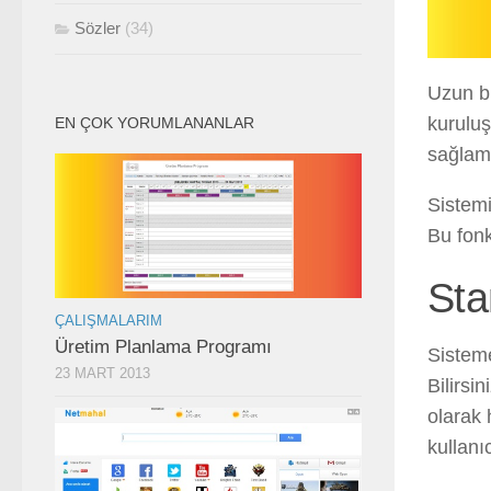
Sözler
(34)
Uzun bi
kuruluş
EN ÇOK YORUMLANANLAR
sağlam
Sistemi
Bu fonk
Sta
ÇALIŞMALARIM
Üretim Planlama Programı
Sisteme
23 MART 2013
Bilirsi
olarak 
kullanı