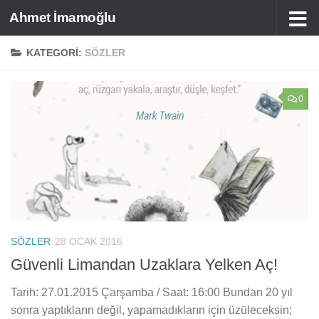
Ahmet İmamoğlu
Skip to content
KATEGORI:
SÖZLER
0
SÖZLER
28 OCAK 2016
Güvenli Limandan Uzaklara Yelken Aç!
Tarih: 27.01.2015 Çarşamba / Saat: 16:00 Bundan 20 yıl
sonra yaptıkların değil, yapamadıkların için üzüleceksin;