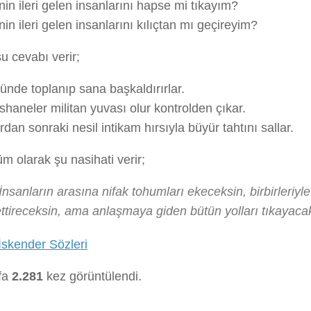
nin ileri gelen insanlarını hapse mi tıkayım?
nin ileri gelen insanlarını kılıçtan mı geçireyim?
şu cevabı verir;
ünde toplanıp sana başkaldırırlar.
shaneler militan yuvası olur kontrolden çıkar.
rdan sonraki nesil intikam hırsıyla büyür tahtını sallar.
m olarak şu nasihati verir;
İnsanların arasına nifak tohumları ekeceksin, birbirleri
ttireceksin, ama anlaşmaya giden bütün yolları tıkayacak
İskender Sözleri
fa
2.281
kez görüntülendi.