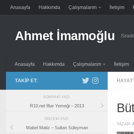
Anasayfa
Hakkımda
Çalışmalarım
İletişim
Skip to content
Ahmet İmamoğlu
Sırada
Anasayfa
Hakkımda
Çalışmalarım
İletişim
TAKIP ET:
HAYAT
SONRAKI YAZI
Büt
R10.net İftar Yemeği – 2013
ÖNCEKI YAZI
YAZAR:
Mabel Matiz – Sultan Süleyman