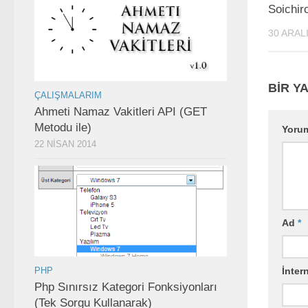
Soichir
30 ARAL
BIR YA
ÇALIŞMALARIM
Ahmeti Namaz Vakitleri API (GET
Metodu ile)
Yoru
22 NISAN 2014
Ad
*
PHP
İntern
Php Sınırsız Kategori Fonksiyonları
(Tek Sorgu Kullanarak)