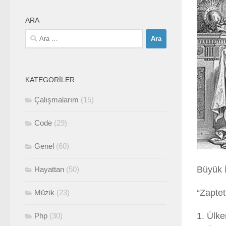
ARA
Arama:
KATEGORILER
Çalışmalarım
(15)
Code
(29)
Genel
(60)
Büyük İ
Hayattan
(50)
“Zaptet
Müzik
(23)
1. Ülke
Php
(30)