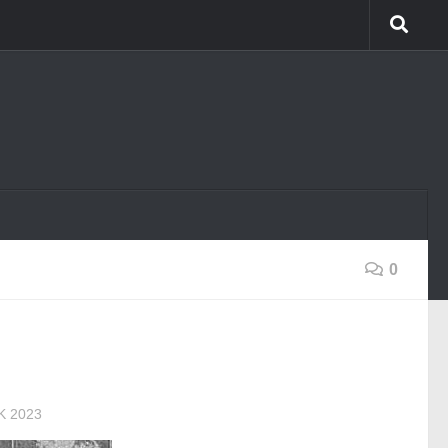
0
…
K 2023