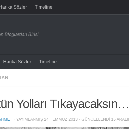
Harika Sözler
Timeline
n Bloglardan Birisi
Harika Sözler
Timeline
TAN
ün Yolları Tıkayacaksın
AHMET
· YAYIMLANMIŞ
24 TEMMUZ 2013
· GÜNCELLENDI
15 ARALI