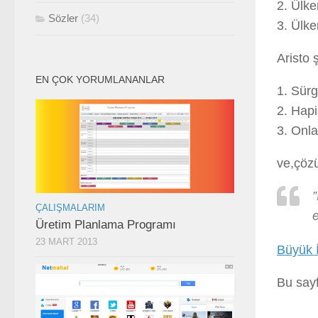
2. Ülke
Sözler
(34)
3. Ülke
Aristo 
EN ÇOK YORUMLANANLAR
1. Sürg
2. Hapi
3. Onla
ve,çözü
”
ÇALIŞMALARIM
e
Üretim Planlama Programı
23 MART 2013
Büyük 
Bu say