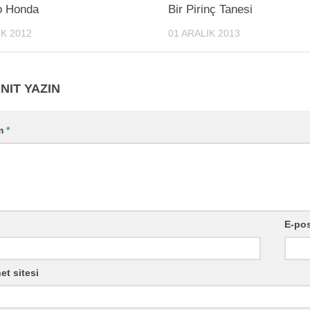
o Honda
Bir Pirinç Tanesi
IK 2012
01 ARALIK 2013
NIT YAZIN
m
*
E-po
et sitesi