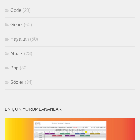
Code
(29)
Genel
(60)
Hayattan
(50)
Müzik
(23)
Php
(30)
Sözler
(34)
EN ÇOK YORUMLANANLAR