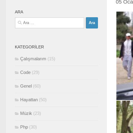
05 Oca
ARA
Arama:
KATEGORILER
Çalışmalarım
(15)
Code
(29)
Genel
(60)
Hayattan
(50)
Müzik
(23)
Php
(30)