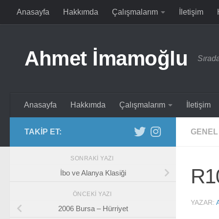
Anasayfa
Hakkımda
Çalışmalarım
İletişim
Skip to content
Ahmet İmamoğlu
Sırada
Anasayfa
Hakkımda
Çalışmalarım
İletişim
TAKIP ET:
GENEL
SONRAKI YAZI
R10
İbo ve Alanya Klasiği
ÖNCEKI YAZI
YAZAR:
2006 Bursa – Hürriyet