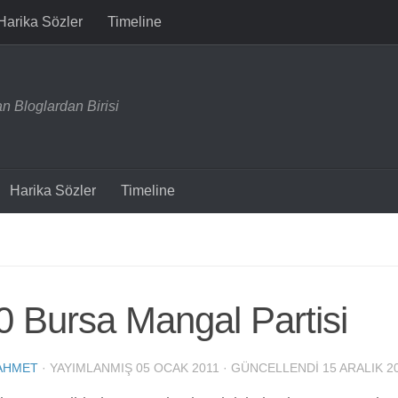
Harika Sözler
Timeline
n Bloglardan Birisi
Harika Sözler
Timeline
 Bursa Mangal Partisi
AHMET
· YAYIMLANMIŞ
05 OCAK 2011
· GÜNCELLENDI
15 ARALIK 2