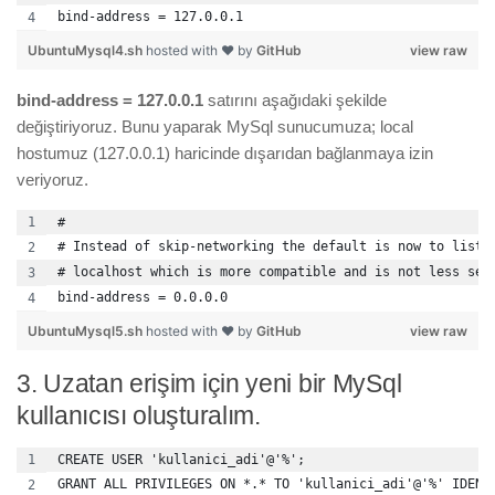
bind-address = 127.0.0.1
UbuntuMysql4.sh
hosted with ❤ by
GitHub
view raw
bind-address = 127.0.0.1
satırını aşağıdaki şekilde
değiştiriyoruz. Bunu yaparak MySql sunucumuza; local
hostumuz (127.0.0.1) haricinde dışarıdan bağlanmaya izin
veriyoruz.
#
# Instead of skip-networking the default is now to liste
# localhost which is more compatible and is not less sec
bind-address = 0.0.0.0
UbuntuMysql5.sh
hosted with ❤ by
GitHub
view raw
3. Uzatan erişim için yeni bir MySql
kullanıcısı oluşturalım.
CREATE USER 'kullanici_adi'@'%';
GRANT ALL PRIVILEGES ON *.* TO 'kullanici_adi'@'%' IDENT