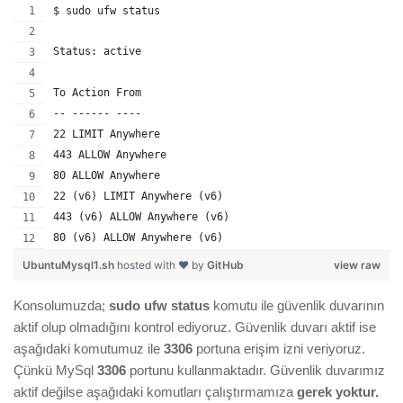
$ sudo ufw status
Status: active
To Action From
-- ------ ----
22 LIMIT Anywhere
443 ALLOW Anywhere
80 ALLOW Anywhere
22 (v6) LIMIT Anywhere (v6)
443 (v6) ALLOW Anywhere (v6)
80 (v6) ALLOW Anywhere (v6)
UbuntuMysql1.sh
hosted with ❤ by
GitHub
view raw
Konsolumuzda;
sudo ufw status
komutu ile güvenlik duvarının
aktif olup olmadığını kontrol ediyoruz. Güvenlik duvarı aktif ise
aşağıdaki komutumuz ile
3306
portuna erişim izni veriyoruz.
Çünkü MySql
3306
portunu kullanmaktadır. Güvenlik duvarımız
aktif değilse aşağıdaki komutları çalıştırmamıza
gerek yoktur.