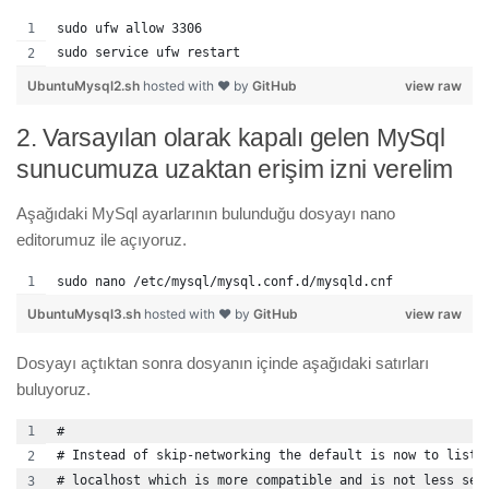
sudo ufw allow 3306
sudo service ufw restart
UbuntuMysql2.sh
hosted with ❤ by
GitHub
view raw
2. Varsayılan olarak kapalı gelen MySql
sunucumuza uzaktan erişim izni verelim
Aşağıdaki MySql ayarlarının bulunduğu dosyayı nano
editorumuz ile açıyoruz.
sudo nano /etc/mysql/mysql.conf.d/mysqld.cnf
UbuntuMysql3.sh
hosted with ❤ by
GitHub
view raw
Dosyayı açtıktan sonra dosyanın içinde aşağıdaki satırları
buluyoruz.
#
# Instead of skip-networking the default is now to liste
# localhost which is more compatible and is not less sec