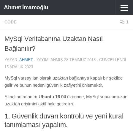
Ahmet İmamoğlu
Skip to content
CODE
1
MySql Veritabanına Uzaktan Nasıl
Bağlanılır?
YAZAR:
AHMET
· YAYIMLANMIŞ
28 TEMMUZ 2018
· GÜNCELLENDI
15 ARALIK 2023
MySql varsayılan olarak uzaktan bağlantıya kapalı bir şekilde
gelir ve bunun nedeni güvenlik zafiyetini önlemektir.
Şimdi adım adım
Ubuntu 16.04
üzerinde, MySql sunucumuzun
uzaktan erişimini aktif hale getirelim.
1. Güvenlik duvarı kontrolü ve yeni kural
tanımlaması yapalım.