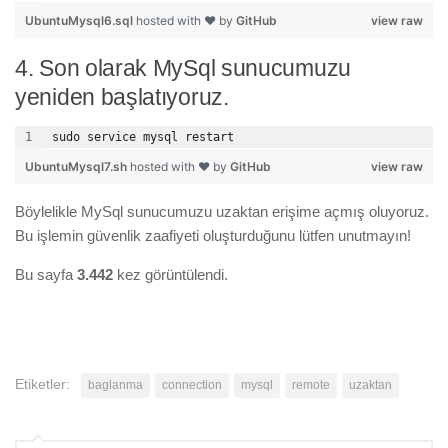
UbuntuMysql6.sql
hosted with ❤ by
GitHub
view raw
4. Son olarak MySql sunucumuzu
yeniden başlatıyoruz.
sudo service mysql restart
UbuntuMysql7.sh
hosted with ❤ by
GitHub
view raw
Böylelikle MySql sunucumuzu uzaktan erişime açmış oluyoruz.
Bu işlemin güvenlik zaafiyeti oluşturduğunu lütfen unutmayın!
Bu sayfa
3.442
kez görüntülendi.
Etiketler:
baglanma
connection
mysql
remote
uzaktan