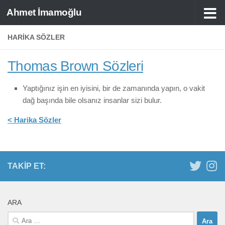
Ahmet İmamoğlu
Skip to content
HARIKA SÖZLER
Thomas Brown Sözleri
Yaptığınız işin en iyisini, bir de zamanında yapın, o vakit
dağ başında bile olsanız insanlar sizi bulur.
< Harika Sözler
TAKIP ET:
ARA
Arama: