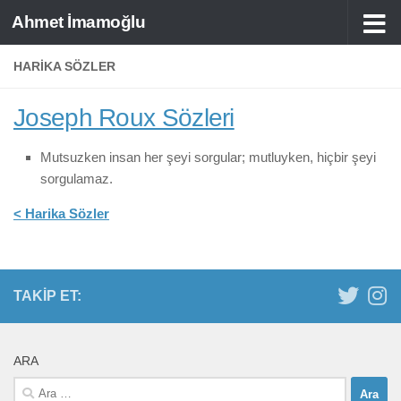
Ahmet İmamoğlu
Skip to content
HARIKA SÖZLER
Joseph Roux Sözleri
Mutsuzken insan her şeyi sorgular; mutluyken, hiçbir şeyi
sorgulamaz.
< Harika Sözler
TAKIP ET:
ARA
Arama: