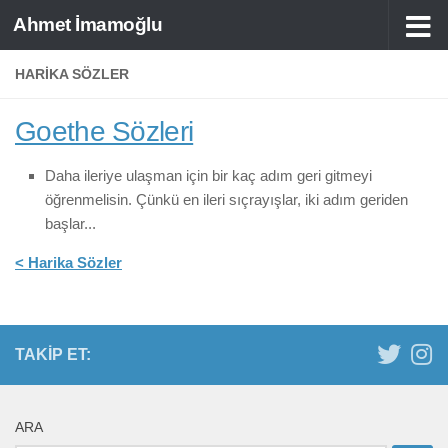
Ahmet İmamoğlu
Skip to content
HARIKA SÖZLER
Goethe Sözleri
Daha ileriye ulaşman için bir kaç adım geri gitmeyi
öğrenmelisin. Çünkü en ileri sıçrayışlar, iki adım geriden
başlar...
< Harika Sözler
TAKIP ET:
ARA