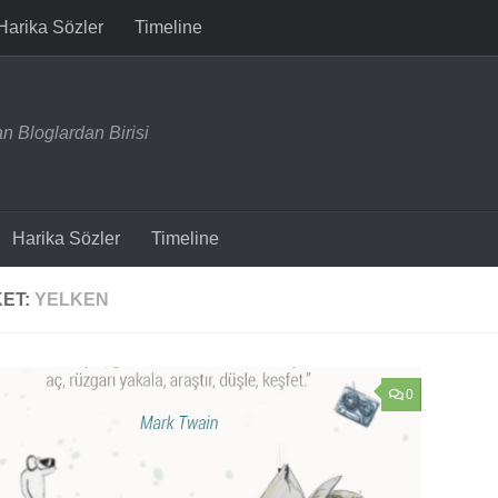
Harika Sözler
Timeline
n Bloglardan Birisi
Harika Sözler
Timeline
KET:
YELKEN
0