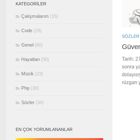
KATEGORILER
Çalışmalarım
(15)
Code
(29)
SÖZLER
Genel
(60)
Güven
Tarih: 
Hayattan
(50)
sonra ya
Müzik
(23)
dolayısı
rüzgarı 
Php
(30)
Sözler
(34)
EN ÇOK YORUMLANANLAR