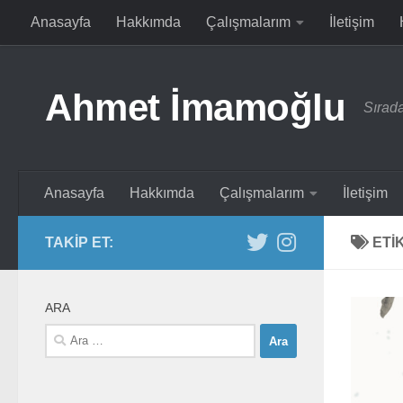
Anasayfa
Hakkımda
Çalışmalarım
İletişim
Skip to content
Ahmet İmamoğlu
Sırada
Anasayfa
Hakkımda
Çalışmalarım
İletişim
TAKIP ET:
ETI
ARA
Arama: