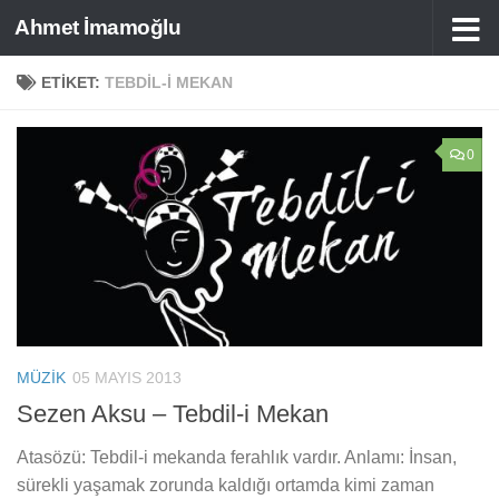
Ahmet İmamoğlu
Skip to content
ETIKET:
TEBDIL-I MEKAN
0
MÜZIK
05 MAYIS 2013
Sezen Aksu – Tebdil-i Mekan
Atasözü: Tebdil-i mekanda ferahlık vardır. Anlamı: İnsan,
sürekli yaşamak zorunda kaldığı ortamda kimi zaman