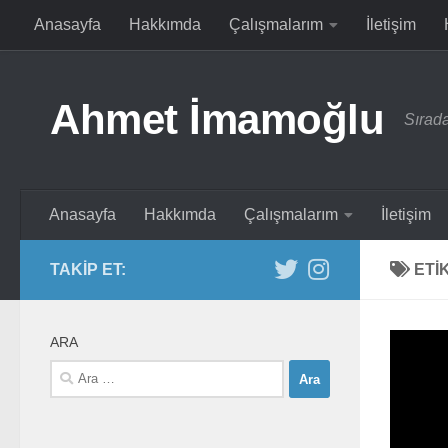
Anasayfa
Hakkımda
Çalışmalarım
İletişim
Skip to content
Ahmet İmamoğlu
Sırada
Anasayfa
Hakkımda
Çalışmalarım
İletişim
TAKIP ET:
ETI
ARA
Arama: