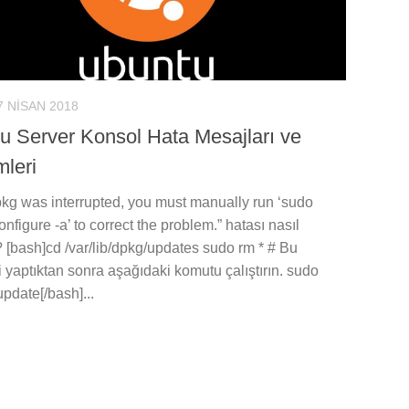
7 NISAN 2018
u Server Konsol Hata Mesajları ve
leri
pkg was interrupted, you must manually run ‘sudo
nfigure -a’ to correct the problem.” hatası nasıl
 [bash]cd /var/lib/dpkg/updates sudo rm * # Bu
i yaptıktan sonra aşağıdaki komutu çalıştırın. sudo
update[/bash]...