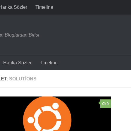
Harika Sözler
Timeline
n Bloglardan Birisi
Harika Sözler
Timeline
KET:
SOLUTIONS
0