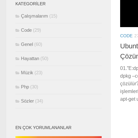
KATEGORILER
Çalışmalarım
(15)
Code
(29)
CODE
2
Genel
(60)
Ubunt
Çözüm
Hayattan
(50)
01.”E:d
Müzik
(23)
dpkg –co
çözülür?
Php
(30)
işlemler
apt-get 
Sözler
(34)
EN ÇOK YORUMLANANLAR