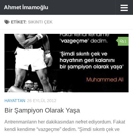
Ahmet İmamoğlu
Skip to content
ETIKET:
SIKINTI ÇEK
1
HAYATTAN
26 EYLÜL 2012
Bir Şampiyon Olarak Yaşa
Antrenmanların her dakikasından nefret ediyordum. Fakat
kendi kendime “vazgeçme” dedim. “Şimdi sıkıntı çek ve