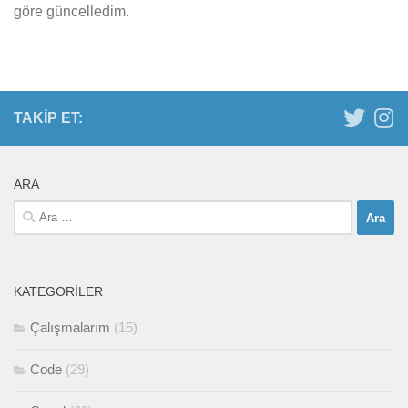
göre güncelledim.
TAKIP ET:
ARA
Arama:
KATEGORILER
Çalışmalarım
(15)
Code
(29)