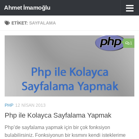
Ahmet İmamoğlu
Skip to content
ETIKET:
SAYFALAMA
1
PHP
12 NISAN 2013
Php ile Kolayca Sayfalama Yapmak
Php’de sayfalama yapmak için bir çok fonksiyon
bulabilirsiniz. Fonksiyonun bir kısmını kendi isteklerime