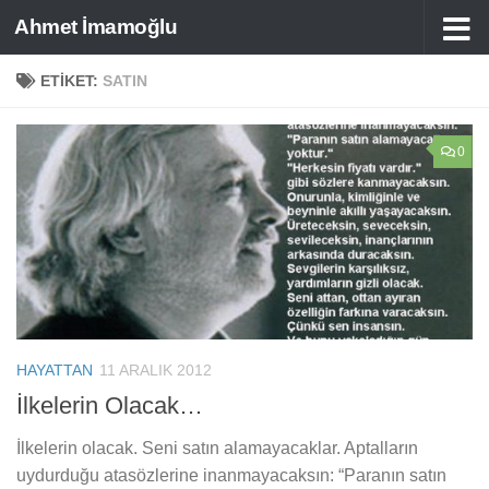
Ahmet İmamoğlu
Skip to content
ETIKET:
SATIN
0
HAYATTAN
11 ARALIK 2012
İlkelerin Olacak…
İlkelerin olacak. Seni satın alamayacaklar. Aptalların
uydurduğu atasözlerine inanmayacaksın: “Paranın satın