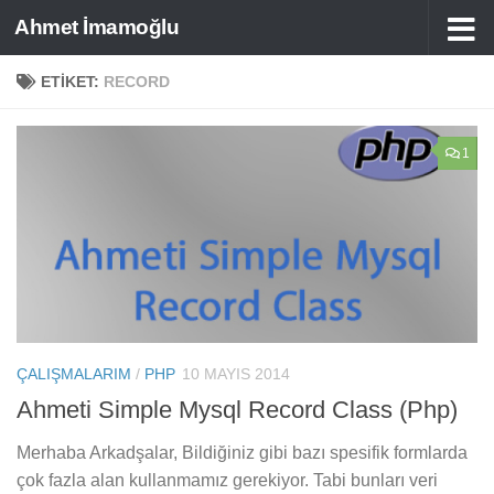
Ahmet İmamoğlu
Skip to content
ETIKET:
RECORD
1
ÇALIŞMALARIM
/
PHP
10 MAYIS 2014
Ahmeti Simple Mysql Record Class (Php)
Merhaba Arkadşalar, Bildiğiniz gibi bazı spesifik formlarda
çok fazla alan kullanmamız gerekiyor. Tabi bunları veri