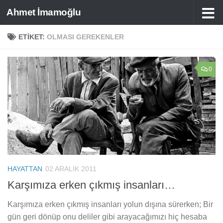
Ahmet İmamoğlu
Skip to content
ETIKET:
OLMASI GEREKENLER
0
HAYATTAN
02 ARALIK 2011
Karşımıza erken çıkmış insanları…
Karşımıza erken çıkmış insanları yolun dışına sürerken; Bir
gün geri dönüp onu deliler gibi arayacağımızı hiç hesaba