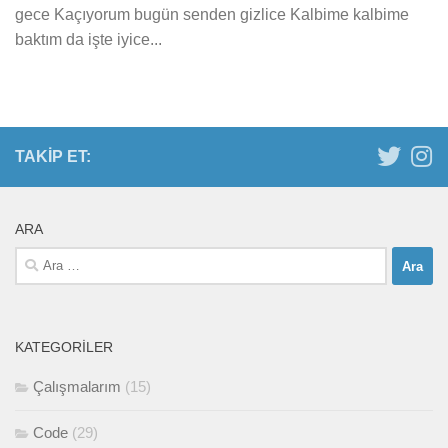
gece Kaçıyorum bugün senden gizlice Kalbime kalbime
baktım da işte iyice...
TAKIP ET:
ARA
Arama:
KATEGORILER
Çalışmalarım
(15)
Code
(29)