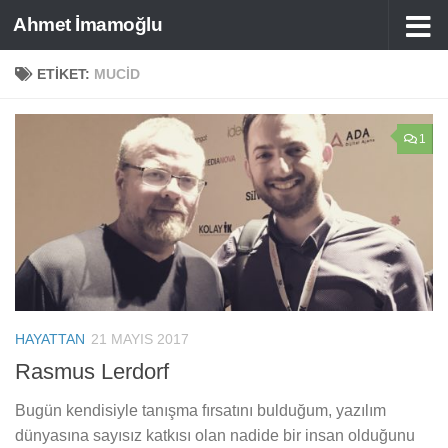
Ahmet İmamoğlu
Skip to content
ETIKET:
MUCID
1
HAYATTAN
21 MAYIS 2017
Rasmus Lerdorf
Bugün kendisiyle tanışma fırsatını bulduğum, yazılım
dünyasına sayısız katkısı olan nadide bir insan olduğunu