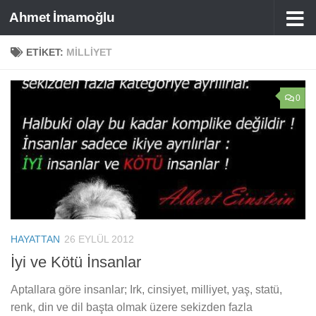
Ahmet İmamoğlu
Skip to content
ETIKET:
MILLIYET
0
HAYATTAN
26 EYLÜL 2012
İyi ve Kötü İnsanlar
Aptallara göre insanlar; Irk, cinsiyet, milliyet, yaş, statü,
renk, din ve dil başta olmak üzere sekizden fazla