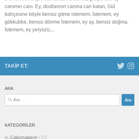
canımın canı. Ey, dostlarının canına can katan, Gül
bahçesine böyle bensiz gitme istemem. İstemem, ey
gökkubbe, bensiz dönme İstemem, ey ay, bensiz doğma.
İstemem, ey yeryüzü,...
TAKIP ET:
ARA
Arama:
KATEGORILER
Çalışmalarım
(15)