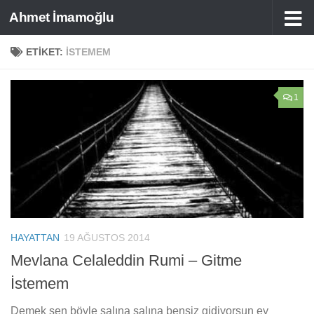
Ahmet İmamoğlu
Skip to content
ETIKET:
ISTEMEM
1
HAYATTAN
19 AĞUSTOS 2014
Mevlana Celaleddin Rumi – Gitme
İstemem
Demek sen böyle salına salına bensiz gidiyorsun ey