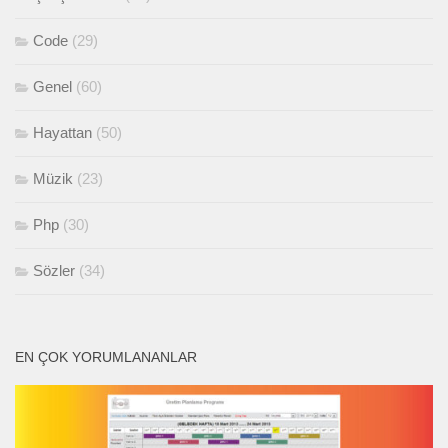
Code
(29)
Genel
(60)
Hayattan
(50)
Müzik
(23)
Php
(30)
Sözler
(34)
EN ÇOK YORUMLANANLAR