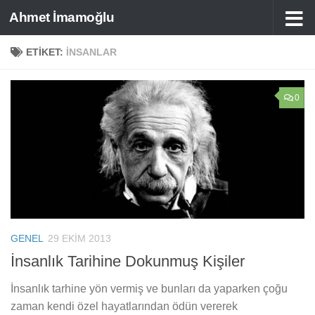
Ahmet İmamoğlu
Skip to content
ETIKET:
INSANLAR
0
GENEL
29 EKIM 2013
İnsanlık Tarihine Dokunmuş Kişiler
İnsanlık tarhine yön vermiş ve bunları da yaparken çoğu
zaman kendi özel hayatlarından ödün vererek