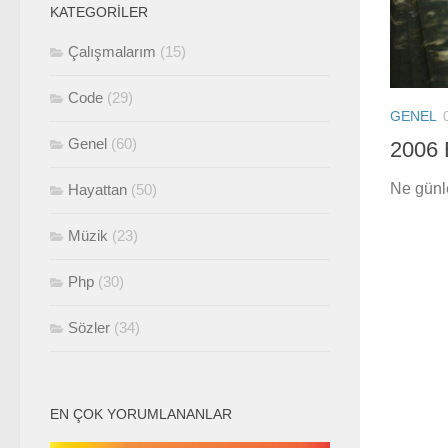
KATEGORILER
Çalışmalarım
(15)
Code
(29)
GENEL
Genel
(60)
2006 
Ne günl
Hayattan
(50)
Müzik
(23)
Php
(30)
Sözler
(34)
EN ÇOK YORUMLANANLAR