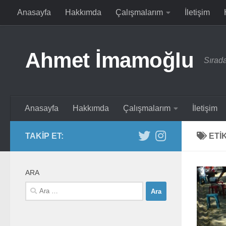
Anasayfa
Hakkımda
Çalışmalarım
İletişim
Skip to content
Ahmet İmamoğlu
Sırada
Anasayfa
Hakkımda
Çalışmalarım
İletişim
TAKIP ET:
ETI
ARA
Arama: