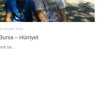
08 NISAN 2006
Bursa – Hürriyet
erdi be…