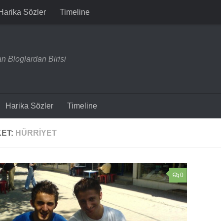
Harika Sözler
Timeline
n Bloglardan Birisi
Harika Sözler
Timeline
KET:
HÜRRIYET
0