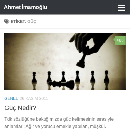
Ahmet İmamoğlu
Skip to content
ETIKET:
GÜÇ
0
GENEL
26 KASIM 2011
Güç Nedir?
Tdk sözlüğüne baktığımızda güc kelimesinin sırasıyle
anlamları; Ağır ve yorucu emekle yapılan, müşkül.