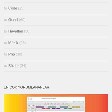
Code
(29)
Genel
(60)
Hayattan
(50)
Müzik
(23)
Php
(30)
Sözler
(34)
EN ÇOK YORUMLANANLAR