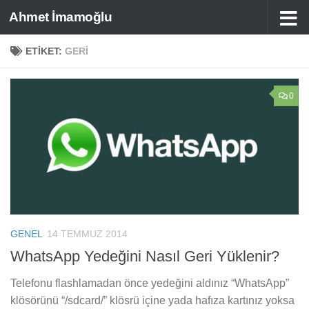
Ahmet İmamoğlu
Skip to content
ETIKET:
GERI
0
GENEL
14 TEMMUZ 2014
WhatsApp Yedeğini Nasıl Geri Yüklenir?
Telefonu flashlamadan önce yedeğini aldınız “WhatsApp”
klösörünü “/sdcard/” klösrü içine yada hafıza kartınız yoksa