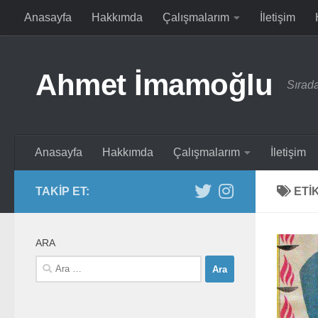
Anasayfa
Hakkımda
Çalışmalarım
İletişim
Skip to content
Ahmet İmamoğlu
Sırada
Anasayfa
Hakkımda
Çalışmalarım
İletişim
TAKIP ET:
ETI
ARA
Arama: