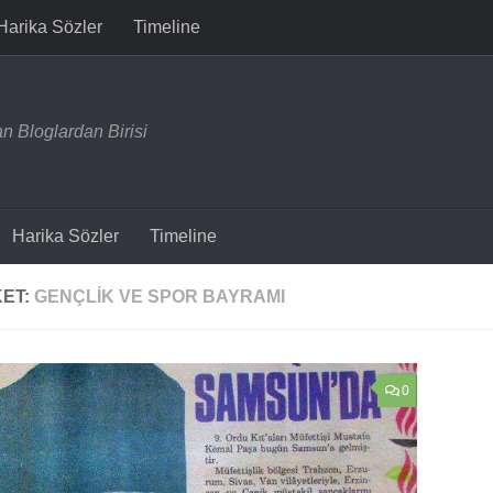
Harika Sözler
Timeline
n Bloglardan Birisi
Harika Sözler
Timeline
KET:
GENÇLIK VE SPOR BAYRAMI
0