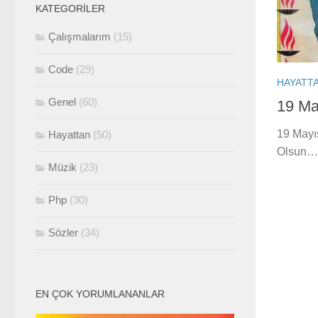
KATEGORILER
Çalışmalarım
(15)
Code
(29)
HAYATT
Genel
(60)
19 Ma
19 Mayı
Hayattan
(50)
Olsun…
Müzik
(23)
Php
(30)
Sözler
(34)
EN ÇOK YORUMLANANLAR