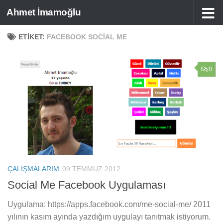
Ahmet İmamoğlu
Skip to content
ETIKET:
FACEBOOK SOCIAL ME
0
ÇALIŞMALARIM
09 TEMMUZ 2012
Social Me Facebook Uygulaması
Uygulama: https://apps.facebook.com/me-social-me/ 2011
yılının kasım ayında yazdığım uygulayı tanıtmak istiyorum.