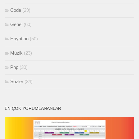
Code
(29)
Genel
(60)
Hayattan
(50)
Müzik
(23)
Php
(30)
Sözler
(34)
EN ÇOK YORUMLANANLAR