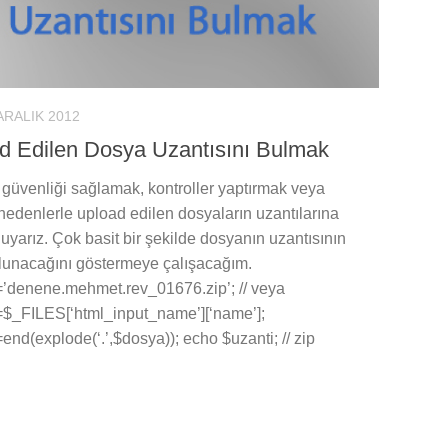
ARALIK 2012
d Edilen Dosya Uzantısını Bulmak
güvenliği sağlamak, kontroller yaptırmak veya
nedenlerle upload edilen dosyaların uzantılarına
duyarız. Çok basit bir şekilde dosyanın uzantısının
ulunacağını göstermeye çalışacağım.
’denene.mehmet.rev_01676.zip’; // veya
$_FILES[‘html_input_name’][‘name’];
end(explode(‘.’,$dosya)); echo $uzanti; // zip