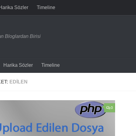
Harika Sözler
Timeline
n Bloglardan Birisi
Harika Sözler
Timeline
KET:
EDILEN
0