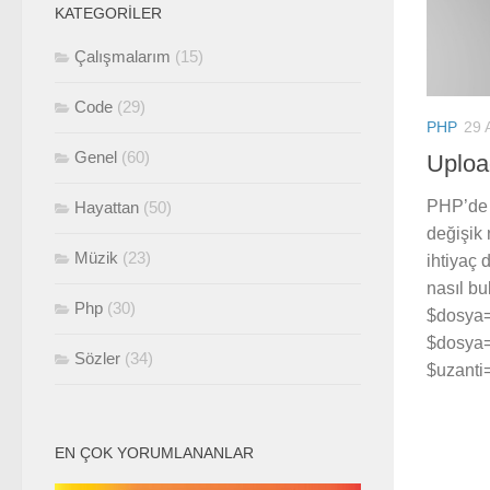
KATEGORILER
Çalışmalarım
(15)
Code
(29)
PHP
29 
Genel
(60)
Uploa
PHP’de 
Hayattan
(50)
değişik 
Müzik
(23)
ihtiyaç 
nasıl b
Php
(30)
$dosya=
$dosya=
Sözler
(34)
$uzanti=
EN ÇOK YORUMLANANLAR