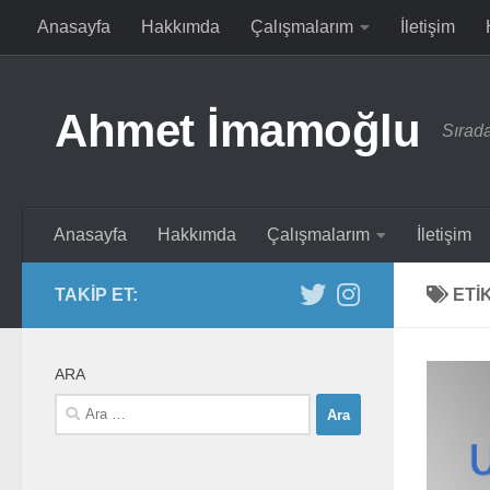
Anasayfa
Hakkımda
Çalışmalarım
İletişim
Skip to content
Ahmet İmamoğlu
Sırada
Anasayfa
Hakkımda
Çalışmalarım
İletişim
TAKIP ET:
ETI
ARA
Arama: