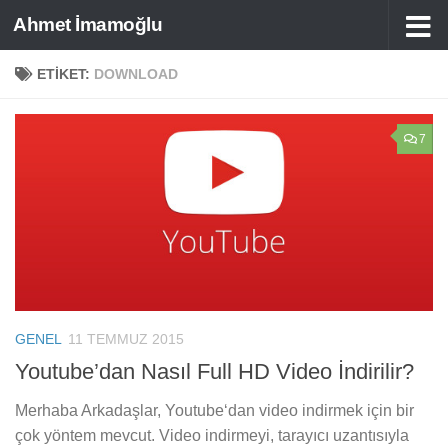
Ahmet İmamoğlu
Skip to content
ETIKET:
DOWNLOAD
7
GENEL
11 TEMMUZ 2015
Youtube’dan Nasıl Full HD Video İndirilir?
Merhaba Arkadaşlar, Youtube‘dan video indirmek için bir
çok yöntem mevcut. Video indirmeyi, tarayıcı uzantısıyla