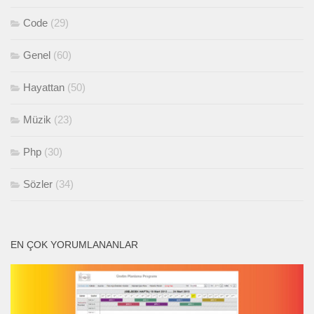
Code
(29)
Genel
(60)
Hayattan
(50)
Müzik
(23)
Php
(30)
Sözler
(34)
EN ÇOK YORUMLANANLAR