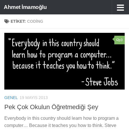
Ahmet İmamoğlu
Skip to content
ETIKET:
CODING
0
GENEL
19 MAYIS 2013
Pek Çok Okulun Öğretmediği Şey
Everybody in this country should learn how to program a
computer… Because it teaches you how to think. Steve