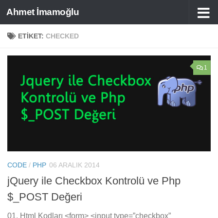
Ahmet İmamoğlu
Skip to content
ETIKET:
CHECKED
1
CODE
/
PHP
06 ARALIK 2014
jQuery ile Checkbox Kontrolü ve Php
$_POST Değeri
01. Html Kodları <form> <input type=”checkbox”