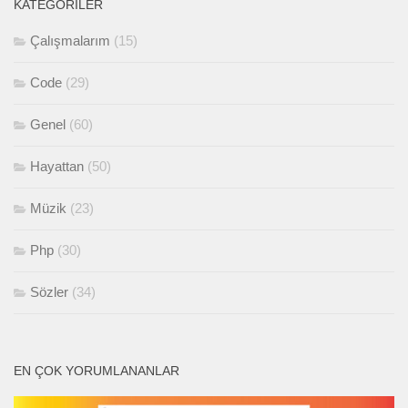
KATEGORILER
Çalışmalarım
(15)
Code
(29)
Genel
(60)
Hayattan
(50)
Müzik
(23)
Php
(30)
Sözler
(34)
EN ÇOK YORUMLANANLAR