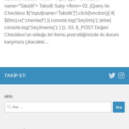
name=”Taksitli”> Taksitli Satış </form> 02. jQuery ile
Checkbox $(“input[name=’Taksitli’]”).click(function(){ if(
$(this).is(“:checked”) ){ console.log(‘Seçilmiş’); }else{
console.log(‘Seçilmemiş’); } }); 03. $_POST Değeri
Checkbox’un olduğu bir formu post ettiğimizde iki durum
karşımıza çıkacaktır....
TAKIP ET:
ARA
Arama: