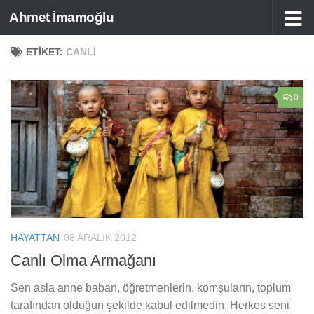
Ahmet İmamoğlu
Skip to content
ETIKET:
CANLI
0
HAYATTAN
08 ARALIK 2012
Canlı Olma Armağanı
Sen asla anne baban, öğretmenlerin, komşuların, toplum
tarafından olduğun şekilde kabul edilmedin. Herkes seni