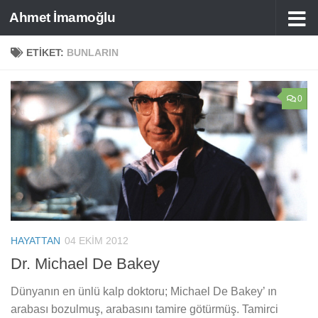
Ahmet İmamoğlu
Skip to content
ETIKET:
BUNLARIN
0
HAYATTAN
04 EKIM 2012
Dr. Michael De Bakey
Dünyanın en ünlü kalp doktoru; Michael De Bakey’ ın
arabası bozulmuş, arabasını tamire götürmüş. Tamirci