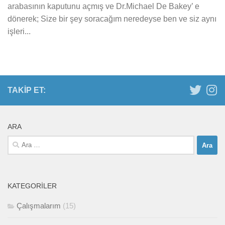
arabasının kaputunu açmış ve Dr.Michael De Bakey’ e
dönerek; Size bir şey soracağım neredeyse ben ve siz aynı
işleri...
TAKIP ET:
ARA
Arama:
KATEGORILER
Çalışmalarım
(15)