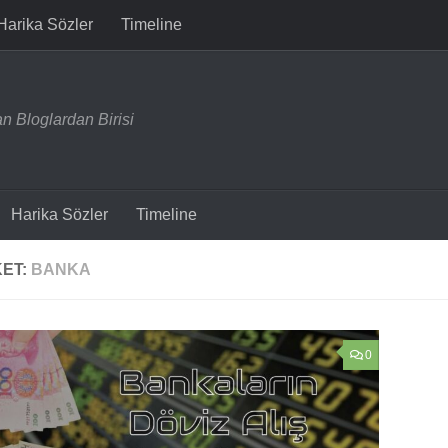
Harika Sözler
Timeline
n Bloglardan Birisi
Harika Sözler
Timeline
KET:
BANKA
0