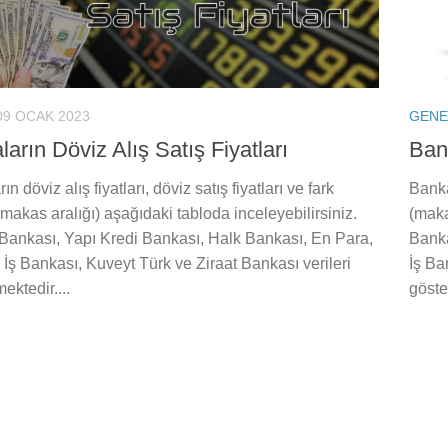
09 OCAK 2023
GENE
arın Döviz Alış Satış Fiyatları
Bank
n döviz alış fiyatları, döviz satış fiyatları ve fark
Bankal
(makas aralığı) aşağıdaki tabloda inceleyebilirsiniz.
(maka
 Bankası, Yapı Kredi Bankası, Halk Bankası, En Para,
Banka
İş Bankası, Kuveyt Türk ve Ziraat Bankası verileri
İş Ba
ektedir....
göster