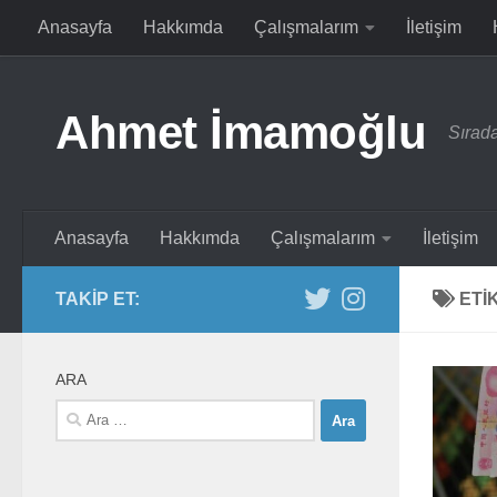
Anasayfa
Hakkımda
Çalışmalarım
İletişim
Skip to content
Ahmet İmamoğlu
Sırada
Anasayfa
Hakkımda
Çalışmalarım
İletişim
TAKIP ET:
ETI
ARA
Arama: