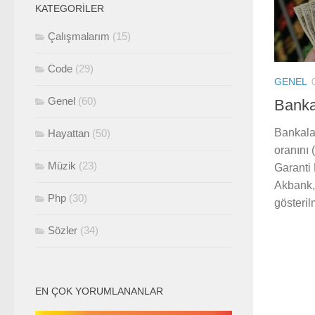
KATEGORILER
Çalışmalarım
(15)
Code
(29)
GENEL
Genel
(60)
Bankal
Bankaları
Hayattan
(50)
oranını 
Müzik
(23)
Garanti
Akbank, 
Php
(30)
gösterilm
Sözler
(34)
EN ÇOK YORUMLANANLAR