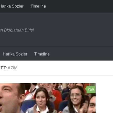
Harika Sözler
Timeline
n Bloglardan Birisi
Harika Sözler
Timeline
KET:
AZIM
0