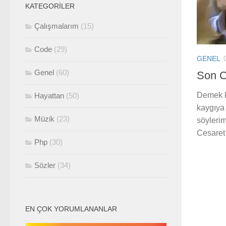
KATEGORILER
Çalışmalarım
(15)
Code
(29)
GENEL
Genel
(60)
Son C
Demek ki
Hayattan
(50)
kaygıya 
Müzik
(23)
söylerim
Cesaret 
Php
(30)
Sözler
(34)
EN ÇOK YORUMLANANLAR