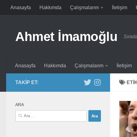
Anasayfa
Hakkımda
Çalışmalarım
İletişim
Skip to content
Ahmet İmamoğlu
Sırada
Anasayfa
Hakkımda
Çalışmalarım
İletişim
TAKIP ET:
ETI
ARA
Arama: