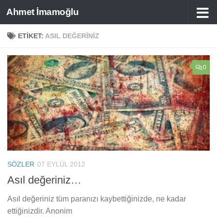
Ahmet İmamoğlu
Skip to content
ETIKET:
ASIL DEĞERINIZ
0
SÖZLER
07 EYLÜL 2012
Asıl değeriniz…
Asıl değeriniz tüm paranızı kaybettiğinizde, ne kadar
ettiğinizdir. Anonim