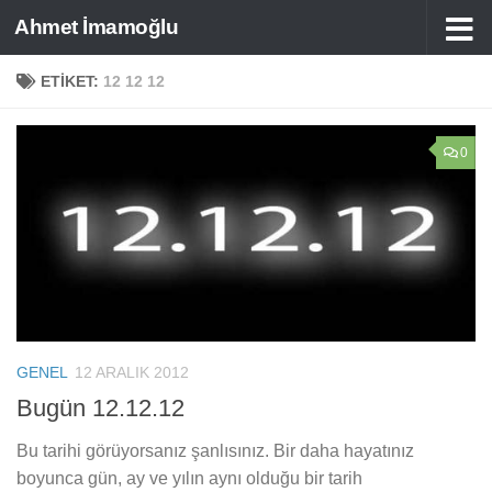
Ahmet İmamoğlu
Skip to content
ETIKET:
12 12 12
0
GENEL
12 ARALIK 2012
Bugün 12.12.12
Bu tarihi görüyorsanız şanlısınız. Bir daha hayatınız
boyunca gün, ay ve yılın aynı olduğu bir tarih