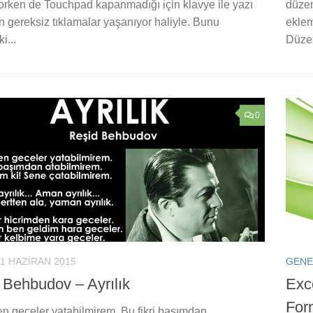
orken de Touchpad kapanmadığı için klavye ile yazı
düzen
 gereksiz tıklamalar yaşanıyor haliyle. Bunu
eklem
i...
Düzen
0
1 HAZIRAN 2015
GENE
 Behbudov – Ayrılık
Exc
Form
n geceler yatabilmirem. Bu fikri başımdan