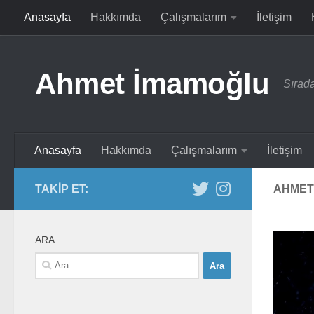
Anasayfa
Hakkımda
Çalışmalarım
İletişim
Skip to content
Ahmet İmamoğlu
Sırada
Anasayfa
Hakkımda
Çalışmalarım
İletişim
TAKIP ET:
AHMET
ARA
Arama: