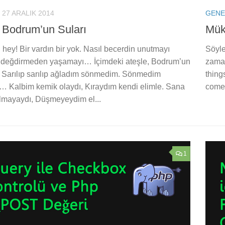
27 ARALIK 2014
GENE
– Bodrum’un Suları
Mük
 hey! Bir vardın bir yok. Nasıl becerdin unutmayı
Söyle
 değdirmeden yaşamayı… İçimdeki ateşle, Bodrum’un
zaman
a Sarılıp sarılıp ağladım sönmedim. Sönmedim
thing
… Kalbim kemik olaydı, Kıraydım kendi elimle. Sana
come
lmayaydı, Düşmeyeydim el...
1