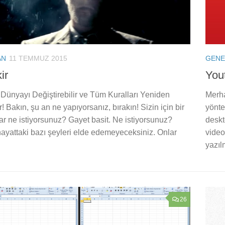
AN
11 TEMMUZ 2015
GENE
ir
Yout
r Dünyayı Değiştirebilir ve Tüm Kuralları Yeniden
Merha
r! Bakın, şu an ne yapıyorsanız, bırakın! Sizin için bir
yönte
r ne istiyorsunuz? Gayet basit. Ne istiyorsunuz?
deskt
ayattaki bazı şeyleri elde edemeyeceksiniz. Onlar
video 
yazıl
26