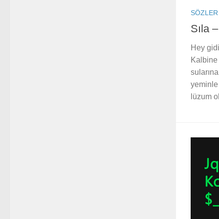
SÖZLER
Sıla 
Hey gidi
Kalbine
suların
yeminle
lüzum o