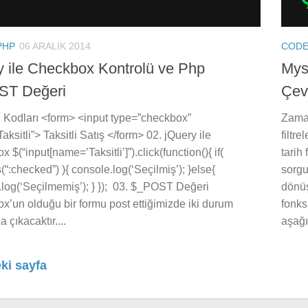
PHP
06 ARALIK 2014
COD
y ile Checkbox Kontrolü ve Php
Mysq
ST Değeri
Çev
l Kodları <form> <input type=”checkbox”
Zaman
ksitli”> Taksitli Satış </form> 02. jQuery ile
filtr
 $(“input[name=’Taksitli’]”).click(function(){ if(
tarih
is(“:checked”) ){ console.log(‘Seçilmiş’); }else{
sorgu
log(‘Seçilmemiş’); } }); 03. $_POST Değeri
dönüş
’un olduğu bir formu post ettiğimizde iki durum
fonks
 çıkacaktır....
aşağı
ki sayfa