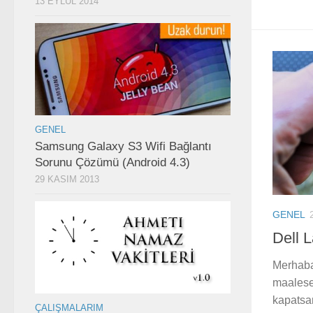
13 EYLÜL 2014
GENEL
Samsung Galaxy S3 Wifi Bağlantı
Sorunu Çözümü (Android 4.3)
29 KASIM 2013
GENEL
Dell 
Merhaba 
maalese
kapatsan
ÇALIŞMALARIM