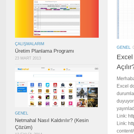
ÇALIŞMALARIM
GENEL
Üretim Planlama Programı
Excel
23 MART 2013
Açılır
Merhaba 
Excel do
durumlar
duyuyoru
yayınlad
GENEL
Link: ht
Netmahal Nasıl Kaldırılır? (Kesin
Link: ht
Çözüm)
content/