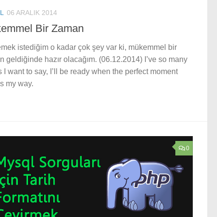
L
06 ARALIK 2014
emmel Bir Zaman
mek istediğim o kadar çok şey var ki, mükemmel bir
 geldiğinde hazır olacağım. (06.12.2014) I’ve so many
s I want to say, I’ll be ready when the perfect moment
s my way.
0