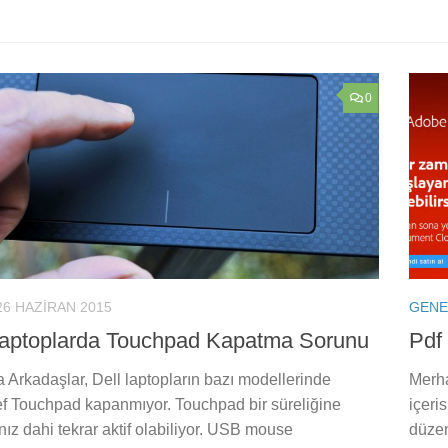
0
26 HAZIRAN 2015
GENE
Laptoplarda Touchpad Kapatma Sorunu
Pdf
Arkadaşlar, Dell laptopların bazı modellerinde
Merha
f Touchpad kapanmıyor. Touchpad bir süreliğine
içeri
ız dahi tekrar aktif olabiliyor. USB mouse
düzen