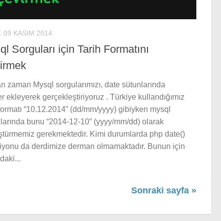
E
09 KASIM 2014
l Sorguları için Tarih Formatını
irmek
 zaman Mysql sorgularımızı, date sütunlarında
eler ekleyerek gerçekleştiriyoruz . Türkiye kullandığımız
 formatı “10.12.2014” (dd/mm/yyyy) gibiyken mysql
larında bunu “2014-12-10” (yyyy/mm/dd) olarak
türmemiz gerekmektedir. Kimi durumlarda php date()
iyonu da derdimize derman olmamaktadır. Bunun için
daki...
Sonraki sayfa »