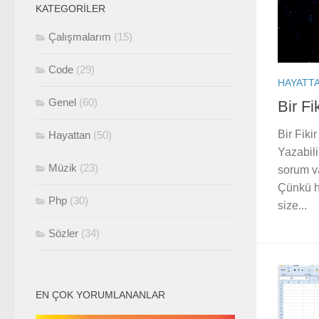
KATEGORILER
Çalışmalarım
(15)
Code
(29)
HAYATT
Genel
(60)
Bir Fik
Bir Fiki
Hayattan
(50)
Yazabili
Müzik
(23)
sorum va
Çünkü h
Php
(30)
size...
Sözler
(34)
EN ÇOK YORUMLANANLAR