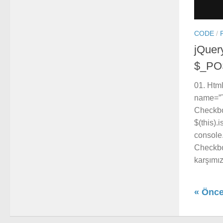
CODE
/
jQuer
$_PO
01. Htm
name=”Ta
Checkbox
$(this).
console.
Checkbox
karşımıza
« Önce