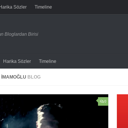
Harika Sözler
Timeline
n Bloglardan Birisi
Harika Sözler
Timeline
 İMAMOĞLU
BLOG
0