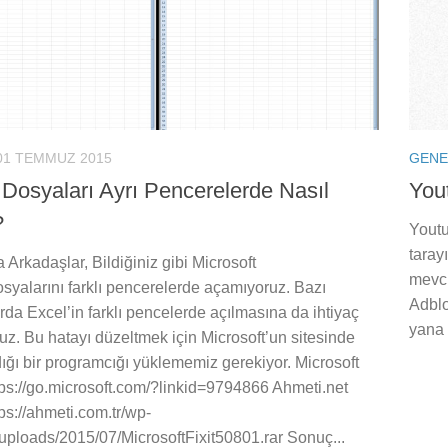
01 TEMMUZ 2015
GENE
 Dosyaları Ayrı Pencerelerde Nasıl
Yout
?
Youtu
taray
Arkadaşlar, Bildiğiniz gibi Microsoft
mevcu
syalarını farklı pencerelerde açamıyoruz. Bazı
Adblo
da Excel’in farklı pencelerde açılmasına da ihtiyaç
yana 
z. Bu hatayı düzeltmek için Microsoft’un sitesinde
ığı bir programcığı yüklememiz gerekiyor. Microsoft
tps://go.microsoft.com/?linkid=9794866 Ahmeti.net
tps://ahmeti.com.tr/wp-
uploads/2015/07/MicrosoftFixit50801.rar Sonuç...