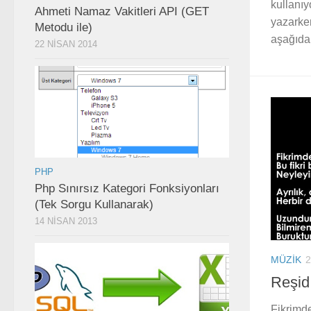
kullanıy
Ahmeti Namaz Vakitleri API (GET
yazarken
Metodu ile)
aşağıdak
22 NISAN 2014
PHP
Php Sınırsız Kategori Fonksiyonları
(Tek Sorgu Kullanarak)
14 NISAN 2013
MÜZIK
2
Reşid
Fikrimde