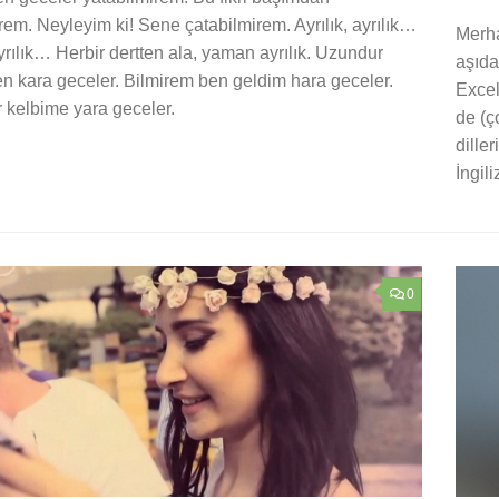
rem. Neyleyim ki! Sene çatabilmirem. Ayrılık, ayrılık…
Merha
ılık… Herbir dertten ala, yaman ayrılık. Uzundur
aşıda
n kara geceler. Bilmirem ben geldim hara geceler.
Excel
 kelbime yara geceler.
de (ç
dille
İngili
0